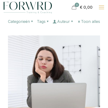
0
€ 0,00
Categorieën
Tags
Auteur
Toon alles