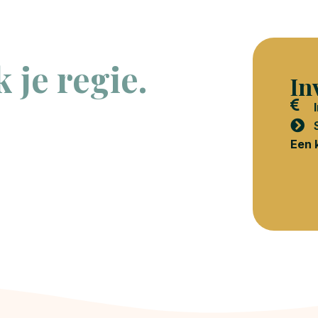
k je regie.
In
Een 