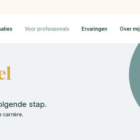
saties
Voor professionals
Ervaringen
Over mij
el
olgende stap.
e carrière.