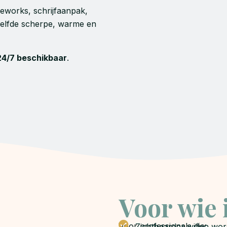
meworks, schrijfaanpak,
zelfde scherpe, warme en
24/7 beschikbaar
.
Voor wie i
Voor professionals die:
Zichtbaarder willen wor