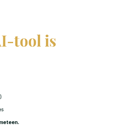
I-tool is
)
es
e meteen.