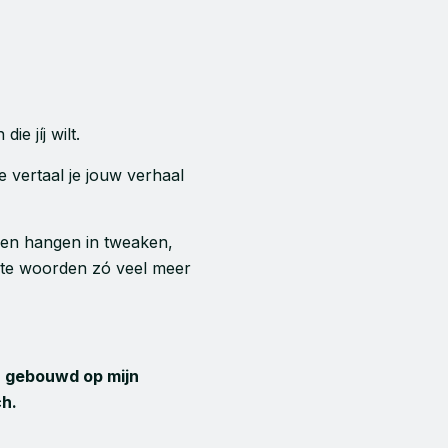
ie jíj wilt.
e vertaal je jouw verhaal
ijven hangen in tweaken,
uiste woorden zó veel meer
 gebouwd op mijn
ch.