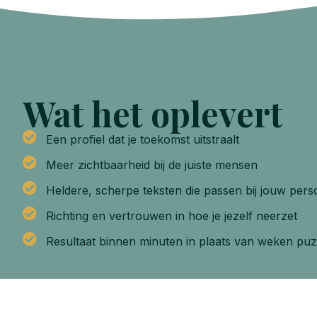
Wat het oplevert
Een profiel dat je toekomst uitstraalt
Meer zichtbaarheid bij de juiste mensen
Heldere, scherpe teksten die passen bij jouw perso
Richting en vertrouwen in hoe je jezelf neerzet
Resultaat binnen minuten in plaats van weken pu