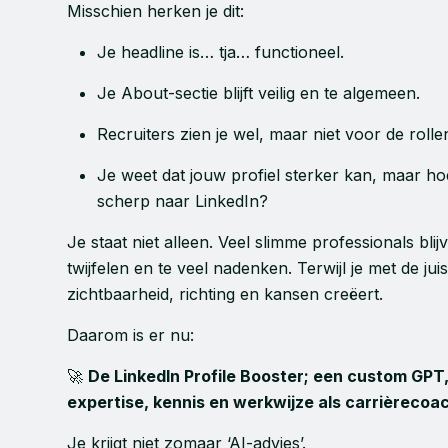
Misschien herken je dit:
Je headline is… tja… functioneel.
Je About-sectie blijft veilig en te algemeen.
Recruiters zien je wel, maar niet voor de rollen d
Je weet dat jouw profiel sterker kan, maar ho
scherp naar LinkedIn?
Je staat niet alleen. Veel slimme professionals bl
twijfelen en te veel nadenken. Terwijl je met de j
zichtbaarheid, richting en kansen creëert.
Daarom is er nu:
🚀
De LinkedIn Profile Booster; e
en custom GPT,
expertise, kennis en werkwijze als carrièrecoa
Je krijgt niet zomaar ‘AI-advies’.