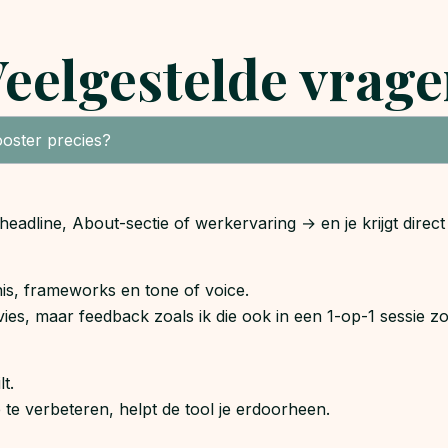
eelgestelde vrag
ooster precies?
 headline, About-sectie of werkervaring → en je krijgt dire
s, frameworks en tone of voice.
vies, maar feedback zoals ik die ook in een 1-op-1 sessie z
t.
e te verbeteren, helpt de tool je erdoorheen.