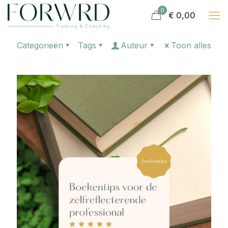
0
€ 0,00
Categorieën
Tags
Auteur
Toon alles