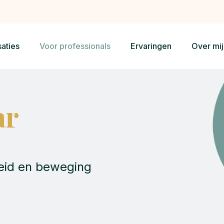
saties
Voor professionals
Ervaringen
Over mij
ar
heid en beweging