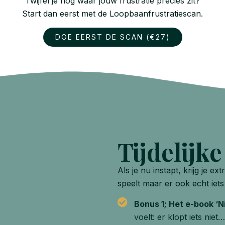
Twijfel je nog waar jouw frustratie precies zit?
Start dan eerst met de Loopbaanfrustratiescan.
DOE EERST DE SCAN (€27)
Tijdelijk
Als je nu instapt, krijg je ex
speelt maar er ook echt iet
Bonus 1; Het e-book ‘N
voelt: er klopt iets niet