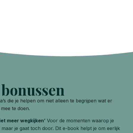
e bonussen
tra’s die je helpen om niet alleen te begrijpen wat er
s mee te doen.
iet meer wegkijken’
Voor de momenten waarop je
… maar je gaat toch door. Dit e-book helpt je om eerlijk