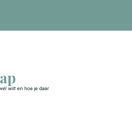
tap
wél wilt
en hoe je daar