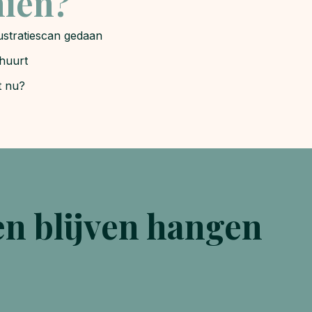
hien?
stratiescan gedaan
huurt
t nu?
n blijven hangen