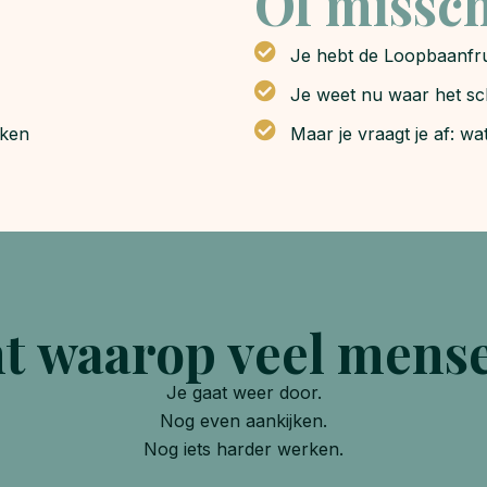
Of missc
Je hebt de Loopbaanfru
Je weet nu waar het sc
eken
Maar je vraagt je af: wa
nt waarop veel mense
Je gaat weer door.
Nog even aankijken.
Nog iets harder werken.