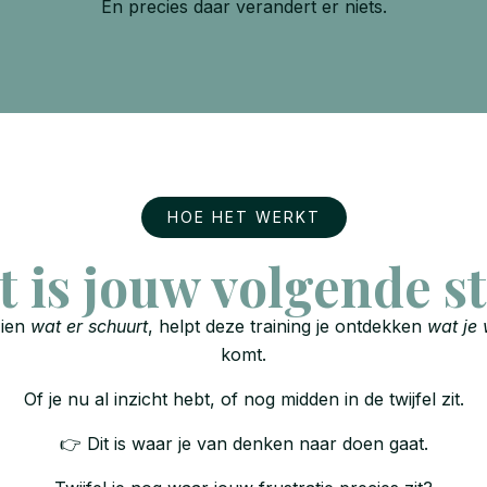
En precies daar verandert er niets.
HOE HET WERKT
t is jouw volgende s
zien
wat er schuurt
, helpt deze training je ontdekken
wat je 
komt.
Of je nu al inzicht hebt, of nog midden in de twijfel zit.
👉 Dit is waar je van denken naar doen gaat.