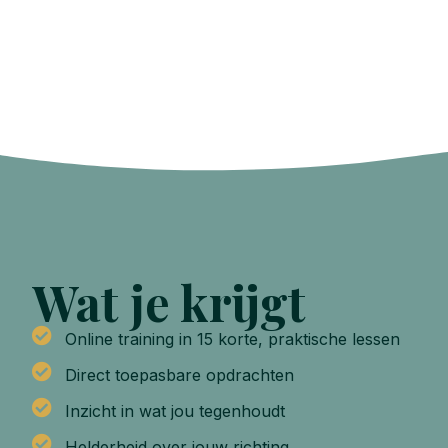
Wat je krijgt
Online training in 15 korte, praktische lessen
Direct toepasbare opdrachten
Inzicht in wat jou tegenhoudt
Helderheid over jouw richting